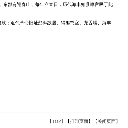
庙，东部有迎春山，每年立春日，历代海丰知县率官民于此
建筑；近代革命旧址彭湃故居、得趣书室、龙舌埔、海丰
【TOP】
【
打印页面
】【
关闭页面
】