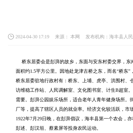
2024-04-30 17:19
来源： 本网
发布机构：海丰县人民
桥东居委会是彭湃的故乡，东面与安东村委交界，东
面积约1.5平方公里。因地处龙津古桥之东，而名“桥东”
桥东居委驻地行政村有：桥东、上埔、虎亭、洪围村、仓
访维稳工作站、人民调解室、文化图书室、计生B超室。
需要。彭湃公园娱乐场所，适合老年人青年健身场所。
厂等，提高了辖区人员的就业率。经济文化较活跃，市
1922年7月29日晚，在彭湃倡议，海丰县第一个农
彭述、彭汉垣、蔡素屏等投身农民运动。