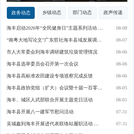
乡镇动态
部门动态
政声传递
政务动态
海丰启动2026年“全民健身日”主题系列活动 银龄风采展掀起健康...
08-08
“南粤大地写论文”广东哲社海丰县域发展调查团后期研讨会举行
08-07
市人大常委会到海丰调研建筑垃圾管理情况
08-06
海丰县选举委员会召开第一次会议
08-06
海丰县高标准农田建设专项巡察完成反馈
08-06
海
海丰县政协党组（扩大）会议暨十届一百零三次主席会议召开
08-05
海丰、城区人武部联合开展主题党日活动
08-01
海丰县开展八一建军节慰问活动
07-31
吴城鑫到海丰开展进代表联络站履职活动 助力优化营商环境
07-31