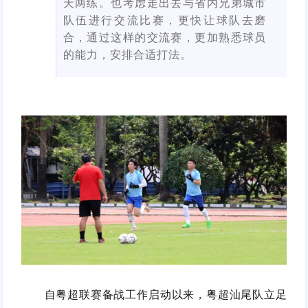
天两练。也考虑走出去与省内兄弟城市
队伍进行交流比赛，更快让球队去磨
合，通过这样的交流赛，更加熟悉球员
的能力，安排合适打法。
自粤超联赛备战工作启动以来，粤超汕尾队立足