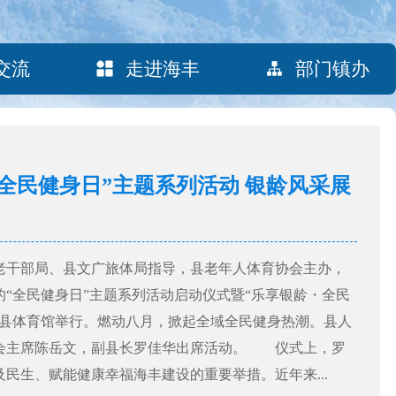
交流
走进海丰
部门镇办
年“全民健身日”主题系列活动 银龄风采展
干部局、县文广旅体局指导，县老年人体育协会主办，
“全民健身日”主题系列活动启动仪式暨“乐享银龄・全民
在县体育馆举行。燃动八月，掀起全域全民健身热潮。县人
会主席陈岳文，副县长罗佳华出席活动。 仪式上，罗
民生、赋能健康幸福海丰建设的重要举措。近年来...