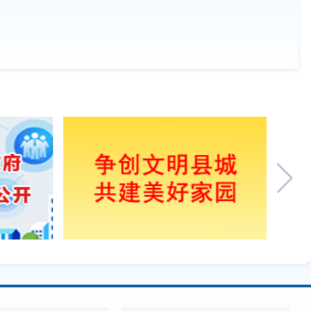
“变废为宝” 助力城市精细化管理
窗口期 补种晚稻筑牢粮食防线