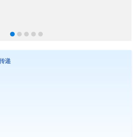
传递
香汕油占1号”8万亩 晚造良种赋能稳产提质
技术学院师生到可塘镇开展“村民讲村史”编撰工作
学院赴海丰大湖镇高螺村开展《村民讲村史》编撰工作调研