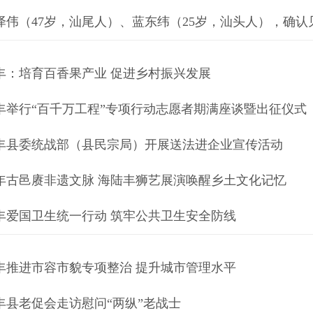
泽伟（47岁，汕尾人）、蓝东纬（25岁，汕头人），确认
丰：培育百香果产业 促进乡村振兴发展
丰举行“百千万工程”专项行动志愿者期满座谈暨出征仪式
丰县委统战部（县民宗局）开展送法进企业宣传活动
年古邑赓非遗文脉 海陆丰狮艺展演唤醒乡土文化记忆
丰爱国卫生统一行动 筑牢公共卫生安全防线
丰推进市容市貌专项整治 提升城市管理水平
丰县老促会走访慰问“两纵”老战士