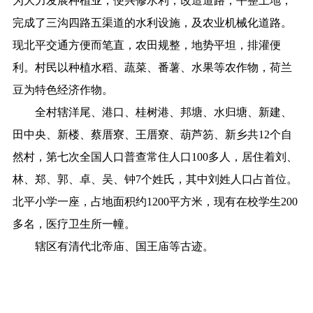
为大力发展种植业，便兴修水利，改造道路，平整土地，
完成了三沟四路五渠道的水利设施，及农业机械化道路。
现北平交通方便而笔直，农田规整，地势平坦，排灌便
利。村民以种植水稻、蔬菜、番薯、水果等农作物，荷兰
豆为特色经济作物。
全村辖洋尾、港口、桂树港、邦塘、水归塘、新建、
田中央、新楼、蔡厝寮、王厝寮、葫芦笏、新乡共12个自
然村，第七次全国人口普查常住人口100多人，居住着刘、
林、郑、郭、卓、吴、钟7个姓氏，其中刘姓人口占首位。
北平小学一座，占地面积约1200平方米，现有在校学生200
多名，医疗卫生所一幢。
辖区有清代北帝庙、国王庙等古迹。