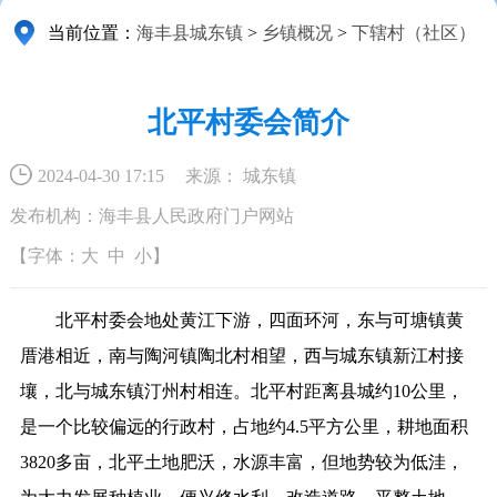
当前位置：
海丰县城东镇
>
乡镇概况
>
下辖村（社区）
北平村委会简介
2024-04-30 17:15
来源： 城东镇
发布机构：海丰县人民政府门户网站
【字体：
大
中
小
】
北平村委会地处黄江下游，四面环河，东与可塘镇黄
厝港相近，南与陶河镇陶北村相望，西与城东镇新江村接
壤，北与城东镇汀州村相连。北平村距离县城约10公里，
是一个比较偏远的行政村，占地约4.5平方公里，耕地面积
3820多亩，北平土地肥沃，水源丰富，但地势较为低洼，