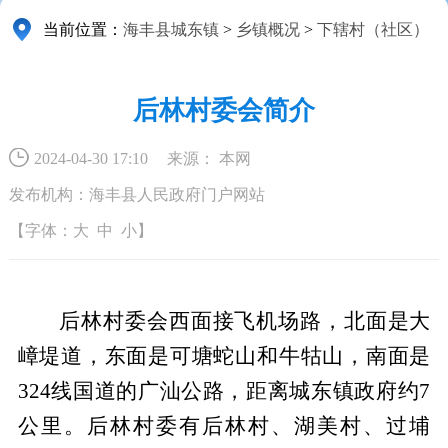
当前位置：
海丰县城东镇
>
乡镇概况
>
下辖村（社区）
后林村委会简介
2024-04-30 17:10
来源： 本网
发布机构：海丰县人民政府门户网站
【字体：
大
中
小
】
后林村委会西面接飞机场路，北面是大
嶂堤道，东面是可塘蛇山和牛牯山，南面是
324线国道的广汕公路，距离城东镇政府约7
公里。后林村委有后林村、湖美村、过埔