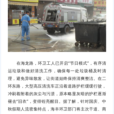
在海龙路，环卫工人已开启“节日模式”，有序清
运垃圾和做好清洗工作，确保每一处垃圾桶及时清
理，避免异味散发，让街道始终保持清爽整洁。在二
环东路，大型高压清洗车正沿着道路护栏缓缓行驶，
冲刷着附着的灰尘与污渍，原本略显灰暗的护栏逐渐
褪去“旧衣”，变得锃亮醒目。据了解，针对国庆、中
秋假期人流密集特点，海丰环卫部门将主次干道、商