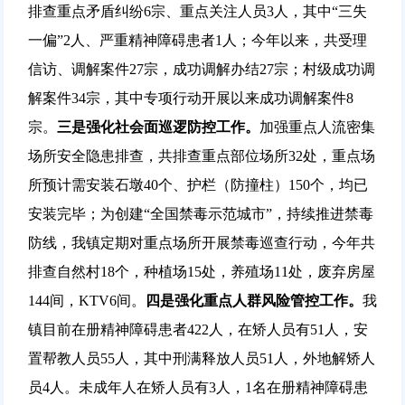
排查重点矛盾纠纷6宗、重点关注人员3人，其中“三失
一偏”2人、严重精神障碍患者1人；今年以来，共受理
信访、调解案件27宗，成功调解办结27宗；村级成功调
解案件34宗，其中专项行动开展以来成功调解案件8
宗。
三
是强化社会面巡逻防控工作。
加强重点人流密集
场所安全隐患排查，共排查重点部位场所32处，重点场
所预计需安装石墩40个、护栏（防撞柱）150个，均已
安装完毕；为创建“全国禁毒示范城市”，持续推进禁毒
防线，我镇定期对重点场所开展禁毒巡查行动，今年共
排查自然村18个，种植场15处，养殖场11处，废弃房屋
144间，KTV6间。
四
是强化重点人群风险管控工作。
我
镇目前在册精神障碍患者422人，在矫人员有51人，安
置帮教人员55人，其中刑满释放人员51人，外地解矫人
员4人。未成年人在矫人员有3人，1名在册精神障碍患