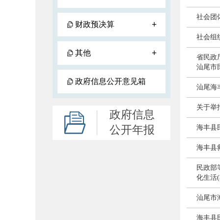
社会团
+
财政预决算
社会组
+
其他
省民政
汕尾市
政府信息公开意见箱
汕尾海
关于举
政府信息
公开年报
海丰县
海丰县救
民政部
化生活
汕尾市
海丰县