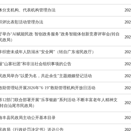
体分支机构、代表机构管理办法
202
织评比表彰活动管理办法
202
厅举办“AI赋能民政·智创政务服务”政务智能体创新竞赛评审会(转自
202
民政局）
丰织密未成年人防溺水“安全网”（转自广东省民政厅）
202
报“山寨社团”和非法社会组织事项的公告
202
民政局举办“以爱为名，共赴余生”主题婚姻登记活动
202
助管理站开展2026年“6·19”救助管理机构开放日活动
202
等12部门联合部署开展“乐享银龄”系列活动 不断丰富老年人精神文
202
(转自汕尾市民政局）
海丰县民政局主动公开基本目录
202
民政局《行政处罚决定书》送达公告
202