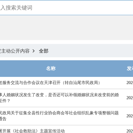
定主动公开内容
全部

名称
发
老服务交流与合作会议在天津召开（转自汕尾市民政局）
202
事人婚姻状况发生了改变，是否还可以补领婚姻状况未改变前的婚
202
证件？
民政局关于征集全县性行业协会商会等社会组织乱象专项整顿问题
202
通告
署开展《社会救助法》主题宣传活动
202