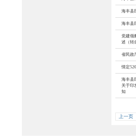
海丰县
海丰县
党建领
述（转
省民政
情定52
海丰县
关于印
知
上一页