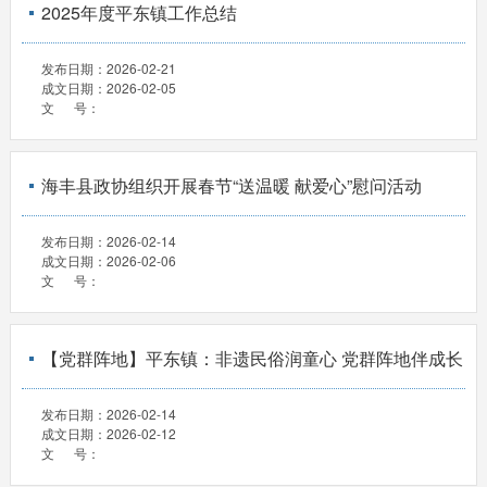
2025年度平东镇工作总结
发布日期：
2026-02-21
成文日期：
2026-02-05
文 号：
海丰县政协组织开展春节“送温暖 献爱心”慰问活动
发布日期：
2026-02-14
成文日期：
2026-02-06
文 号：
【党群阵地】平东镇：非遗民俗润童心 党群阵地伴成长
发布日期：
2026-02-14
成文日期：
2026-02-12
文 号：