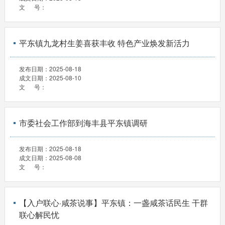
文 号：
平东镇九龙村生姜喜获丰收 特色产业焕发新活力
发布日期：
2025-08-18
成文日期：
2025-08-10
文 号：
市委社会工作部到海丰县平东镇调研
发布日期：
2025-08-18
成文日期：
2025-08-08
文 号：
【入户联心·咸茶说事】平东镇：一盏咸茶话民生 干群
联心解民忧