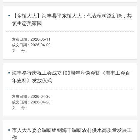
【乡镇人大】海丰县平东镇人大：代表植树添新绿，共
筑生态美家园
发布日期：
2026-05-11
成文日期：
2026-04-09
文 号：
海丰举行庆祝工会成立100周年座谈会暨《海丰工会百
年史料》发放仪式
发布日期：
2026-04-30
成文日期：
2026-04-28
文 号：
市人大常委会调研组到海丰调研农村供水高质量发展工
作