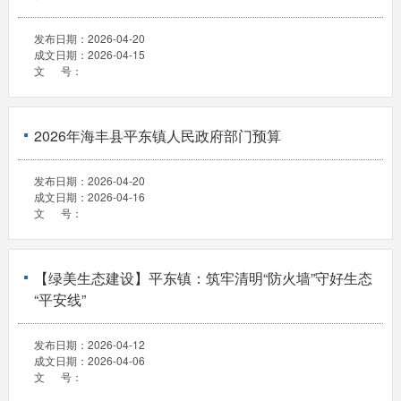
发布日期：
2026-04-20
成文日期：
2026-04-15
文 号：
2026年海丰县平东镇人民政府部门预算
发布日期：
2026-04-20
成文日期：
2026-04-16
文 号：
【绿美生态建设】平东镇：筑牢清明“防火墙”守好生态
“平安线”
发布日期：
2026-04-12
成文日期：
2026-04-06
文 号：