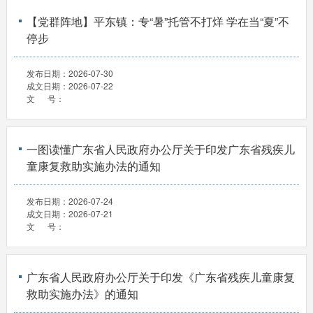
【党群阵地】平东镇：专“暑”托管不打烊 学在当“夏”不
停步
发布日期：
2026-07-30
成文日期：
2026-07-22
文 号：
一图读懂广东省人民政府办公厅关于印发广东省残疾儿
童康复救助实施办法的通知
发布日期：
2026-07-24
成文日期：
2026-07-21
文 号：
广东省人民政府办公厅关于印发《广东省残疾儿童康复
救助实施办法》的通知