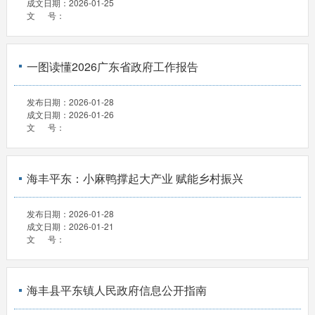
成文日期：
2026-01-25
文 号：
一图读懂2026广东省政府工作报告
发布日期：
2026-01-28
成文日期：
2026-01-26
文 号：
海丰平东：小麻鸭撑起大产业 赋能乡村振兴
发布日期：
2026-01-28
成文日期：
2026-01-21
文 号：
海丰县平东镇人民政府信息公开指南