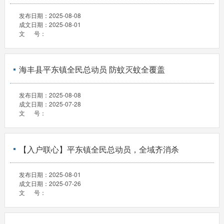
发布日期：
2025-08-08
成文日期：
2025-08-01
文 号：
海丰县平东镇全民总动员 防蚊灭蚊全覆盖
发布日期：
2025-08-08
成文日期：
2025-07-28
文 号：
【入户联心】平东镇全民总动员，全域齐消杀
发布日期：
2025-08-01
成文日期：
2025-07-26
文 号：