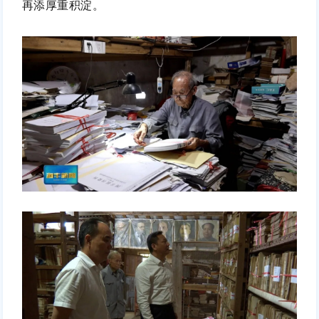
再添厚重积淀。