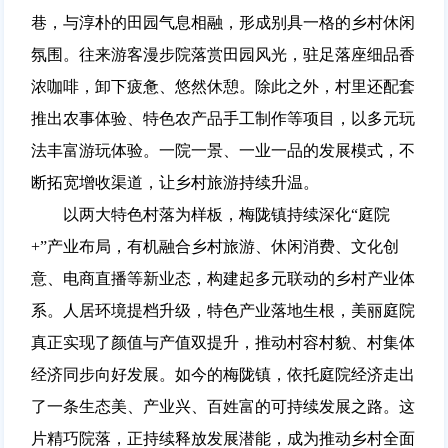
巷，与淳朴的田园气息相融，形成别具一格的乡村休闲
氛围。往来游客漫步院落赏田园风光，驻足落座细品香
浓咖啡，卸下疲惫、悠然休憩。除此之外，村里还配套
推出农事体验、特色农产品手工制作等项目，以多元玩
法丰富游玩体验。一院一景、一业一品的发展模式，不
断拓宽增收渠道，让乡村旅游持续升温。
以两大特色村落为样板，梅陇镇持续深化“庭院
+”产业布局，有机融合乡村旅游、休闲消费、文化创
意、电商直播等新业态，构建起多元联动的乡村产业体
系。人居环境提档升级，特色产业落地生根，美丽庭院
真正实现了颜值与产值双提升，推动村容村貌、村集体
经济同步向好发展。如今的梅陇镇，依托庭院经济走出
了一条生态美、产业兴、百姓富的可持续发展之路。这
片精巧院落，正持续释放发展潜能，成为推动乡村全面