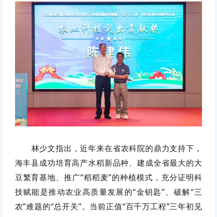
林少文
指出，近年来在省农科院
的鼎力
支持下，
海丰县成功培育高产水稻新品种、建成全省最大
的
大
豆繁育基地、推广“稻稻麦”
的
种植模式，充分证明科
技赋能是
推动
农业高质量发展的
“金钥匙”、破解“三
农”难题的“总开关”。当前正值“百千万工程”三年初见