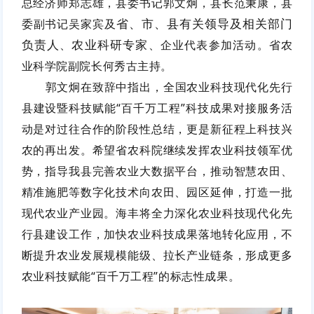
总经济师郑志雄，县委书记郭文炯，县长范秉康，县
省、市、县有关领导及相关部门
委副书记吴家宾及
负责人
农业科研专家
、
、
企业代表参加活动。
省农
业科学院副院长何秀古
主持。
郭文炯在
致辞
中指出
，
全国农业科技现代化先行
县建设暨科技赋能
“百千万工程”科技成果对接服务活
动
是对过往合作的阶段性总结，更是新征程上科技兴
农的再出发。希望省农科院继续发挥农业科技领军优
势，指导我县完善农业大数据平台，推动智慧农田、
精准施肥等数字化技术向农田、园区延伸，打造一批
现代农业产业园。海丰将全力深化农业科技现代化先
行县建设工作，加快农业科技成果落地转化应用，不
断提升农业发展规模能级、拉长产业链条，形成更多
农业科技赋能
“百千万工程”的标志性成果。