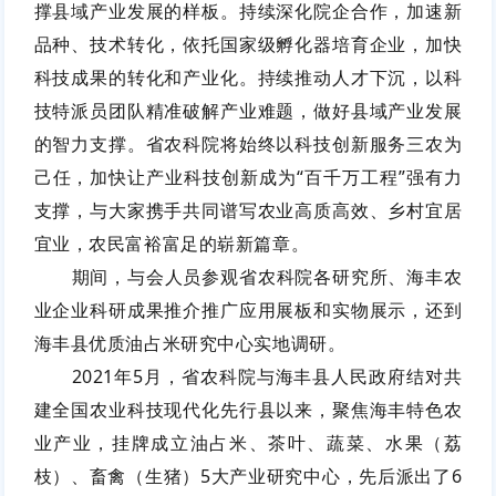
撑县域产业发展的样板
。持续深化院企合作，加速新
品种、技术转化，依托国家级孵化器培育企业，
加快
科技成果的转化和产业化
。持续推动人才下沉，以科
技特派员团队精准破解产业难题，
做好县域产业发展
的智力支撑
。
省农科院将始终以科技创新服务三农为
己任，
加快让产业科技创新成为
“百千万工程”强有力
支撑，
与大家携手共同谱写农业高质高效、乡村宜居
宜业，农民富裕富足的崭新篇章。
期间，与会人员参观
省农科院各研究所
、
海丰
农
业企业
科研成果推介推广应用展板和实物展示
，
还到
海丰县优质油占米研究中心实地调研。
2021年5月
，省农科院与
海丰县人民政府结对共
建
全国
农业科技现代化先行县
以来
，
聚焦海丰特色农
业产业，
挂牌成立油占米、茶叶、蔬菜、水果（荔
枝）、畜禽（生猪）
5大产业研究中心，先后派出了6