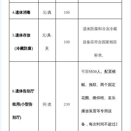
4.
遗体消毒
元
/
具
100
遗体防腐和冷冻冷藏
5.
遗体存放
元
/
具
·
100
设备应符合国家相应
（冷藏防腐）
天
标准。
可容纳
50
人。配置横
幅、挽联、两个固定
6.
遗体告别厅
花圈、瞻仰棺、哀乐
租用
(
小型告
间
·
次
230
播放装置等专用设
别厅
)
备，每次时间不超过
2