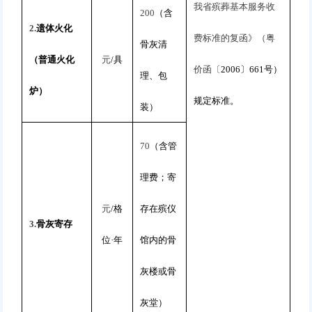
我省殡葬基本服务收
200
（含
2.
遗体火化
费标准的复函》（粤
骨灰清
（普通火化
元
/
具
价函〔
2006
〕
661
号）
理、包
炉）
规定标准。
装）
70
（含管
理费；寄
元
/
格
存在殡仪
3.
骨灰寄存
位
·
年
馆内的骨
灰楼或骨
灰堂）