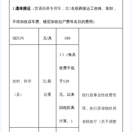
1.
遗体接运
（普通殡葬专用车，含
2
名殡葬接运工收殓、装卸，
不得加收误车费、楼层加收抬尸费等名目的费用）
城区内
元
/
具
180
3.5
（每具
收费不低
农村、跨市
元
/
具
·
于
120
（县）
公里
元。以来
按行政事业性收费管
回程距离
理，执行原省物价局
计算。）
省财政厅《关于调整