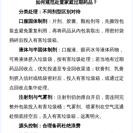
如何规范处置家庭过期药品？
分类处理：不同剂型区别对待
口服固体制剂
：片剂、胶囊、颗粒剂等，先撕毁包
装盒避免重复利用，再将药品从内包装取出，用密封袋
捣碎后投入有害垃圾箱。
液体与半固体制剂
：口服液、眼药水等液体药物，
可将液体挤入垃圾袋，按有害垃圾处理；若当地有过期
药品回收点，优先投递至专业回收渠道；软膏剂、乳膏
剂挤入信封或纸袋密封后，投入有害垃圾箱，或通过定
点回收点集中处理。
注射剂与气雾剂
：注射剂切勿擅自开启，需连同完
整外包装投入有害垃圾桶；气雾剂、喷雾剂在空气流通
处彻底排空后，丢入有害垃圾箱，远离明火。
源头控制：合理备药杜绝浪费