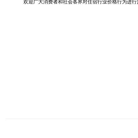
欢迎广大消费者和社会各界对住宿行业价格行为进行监督，
汕尾市市场监
2024年8