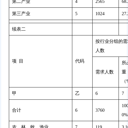
第二产业
4
2565 
68
第三产业
5
1024 
27
续表二
按行业分组的需
人数
项  目
代码
所
需求人数
重
（
甲
乙
6
7
100
合计
6
3760 
0%
农、林、牧、渔业
7
119 
3.