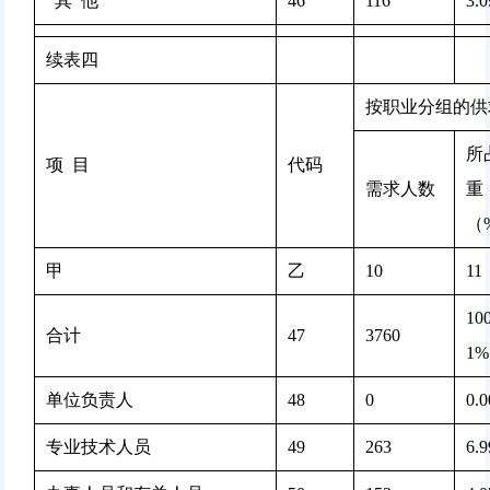
  其  他
46
116 
3.
续表四
按职业分组的供
所
项  目
代码
需求人数
重
（
甲
乙
10
11
100
合计
47
3760 
1%
单位负责人
48
0 
0.
专业技术人员
49
263 
6.