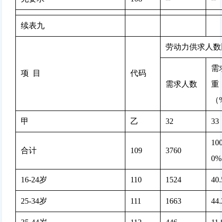
续表九
劳动力供求人数
需
项  目
代码
需求人数
重
（
甲
乙
32
33
100
合计
109
3760 
0%
16-24岁
110
1524 
40
25-34岁
111
1663 
44