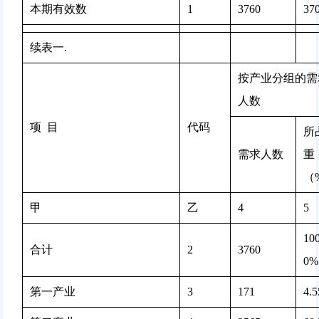
本期有效数
1
3760
37
续表一. 
按产业分组的需
人数
项  目
代码
所
需求人数
重
（
甲
乙
4
5
100
合计
2
3760 
0%
第一产业
3
171 
4.