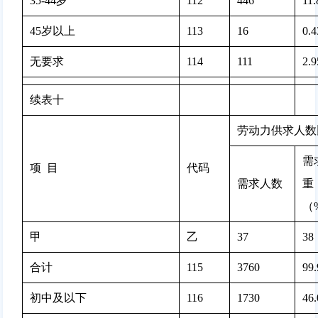
35-44岁
112
446 
11
45岁以上
113
16 
0.
无要求
114
111 
2.
续表十
劳动力供求人数
需
项  目
代码
需求人数
重
（
甲
乙
37
38
合计
115
3760 
99
初中及以下
116
1730 
46