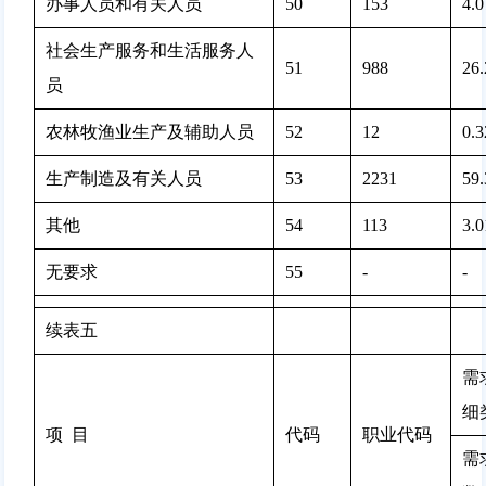
办事人员和有关人员
50
153 
4.
社会生产服务和生活服务人
51
988 
26
员
农林牧渔业生产及辅助人员
52
12 
0.
生产制造及有关人员
53
2231 
59
其他
54
113 
3.
无要求
55
-
-
续表五
需
细
项  目
代码
职业代码
需