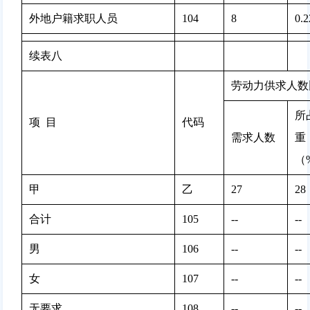
外地户籍求职人员
104
8 
0.
续表八
劳动力供求人数
所
项  目
代码
需求人数
重
（
甲
乙
27
28
合计
105
--
--
男
106
--
--
女
107
--
--
无要求
108
--
--