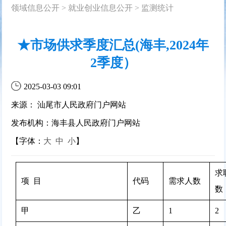
领域信息公开
>
就业创业信息公开
>
监测统计
★市场供求季度汇总(海丰,2024年
2季度）
2025-03-03 09:01
来源： 汕尾市人民政府门户网站
发布机构：海丰县人民政府门户网站
【字体：
大
中
小
】
求
项  目
代码
需求人数
数
甲
乙
1
2