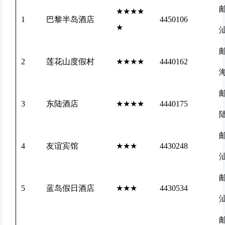
邮
★★★★
1
巴黎半岛酒店
4450106
★
邮
2
莲花山度假村
★★★★
4440162
邮
3
东陆酒店
★★★★
4440175
邮
4
友谊宾馆
★★★
4430248
邮
5
蓝岛假日酒店
★★★
4430534
邮