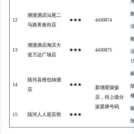
邮
潮漫酒店汕尾二
12
★★★
4430874
马路美食街店
邮
潮漫酒店海滨大
13
★★★
4430875
道万达广场店
1
邮
陆河县维也纳酒
14
★★★
新增星级饭
店
店，待上级分
派星牌号码
邮
15
陆河人人迎宾馆
★★★