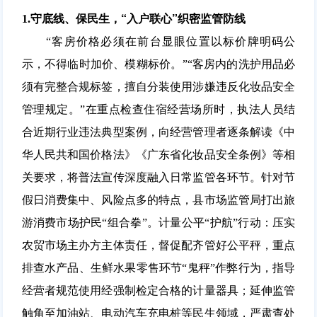
“入户联心”织密监管防线
1.守底线、保民生，
“客房价格必须在前台显眼位置以标价牌明码公
示，不得临时加价、模糊标价。”“客房内的洗护用品必
须有完整合规标签，擅自分装使用涉嫌违反化妆品安全
管理规定。”在重点检查住宿经营场所时，执法人员结
合近期行业违法典型案例，向经营管理者逐条解读《中
华人民共和国价格法》《广东省化妆品安全条例》等相
关要求，将普法宣传深度融入日常监管各环节。针对节
假日消费集中、风险点多的特点，县市场监管局打出旅
游消费市场护民“组合拳”。
计量公平“护航”行动：
压实
农贸市场主办方主体责任，督促配齐管好公平秤，重点
排查水产品、生鲜水果零售环节“鬼秤”作弊行为，指导
经营者规范使用经强制检定合格的计量器具；延伸监管
触角至加油站、电动汽车充电桩等民生领域，严肃查处