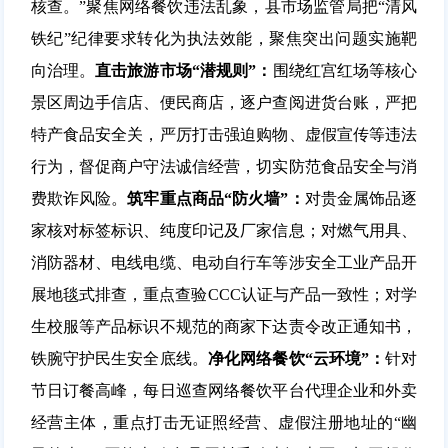
核查。”聚焦网络餐饮违法乱象，县市场监管局把“清风
铁纪”纪律要求转化为执法效能，聚焦突出问题实施靶
向治理。
直击旅游市场“潜规则”：
围绕红宫红场等核心
景区周边手信店、便民商店，逐户查阅进货台账，严把
特产食品安全关，严厉打击强迫购物、虚假宣传等违法
行为，督促商户守法诚信经营，切实防范食品安全与消
费欺诈风险。
筑牢重点商品“防火墙”：
对贵金属饰品逐
家核对标签标识、纯度印记及厂家信息；对燃气用具、
消防器材、电线电缆、电动自行车等涉安全工业产品开
展地毯式排查，重点查验CCC认证与产品一致性；对学
生校服等产品标识不规范的商家下达责令改正通知书，
铁腕守护民生安全底线。
净化网络餐饮“云环境”：
针对
节日订餐高峰，每日巡查网络餐饮平台代理企业和外卖
经营主体，重点打击无证照经营、虚假注册地址的“幽