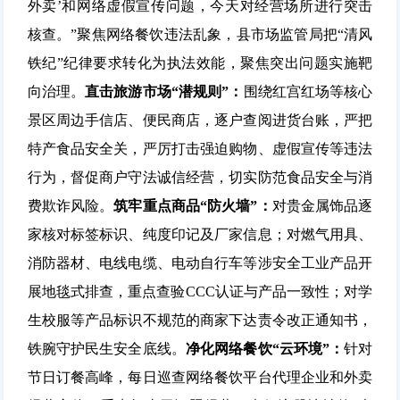
外卖’和网络虚假宣传问题，今天对经营场所进行突击
核查。”聚焦网络餐饮违法乱象，县市场监管局把“清风
铁纪”纪律要求转化为执法效能，聚焦突出问题实施靶
向治理。
直击旅游市场“潜规则”：
围绕红宫红场等核心
景区周边手信店、便民商店，逐户查阅进货台账，严把
特产食品安全关，严厉打击强迫购物、虚假宣传等违法
行为，督促商户守法诚信经营，切实防范食品安全与消
费欺诈风险。
筑牢重点商品“防火墙”：
对贵金属饰品逐
家核对标签标识、纯度印记及厂家信息；对燃气用具、
消防器材、电线电缆、电动自行车等涉安全工业产品开
展地毯式排查，重点查验CCC认证与产品一致性；对学
生校服等产品标识不规范的商家下达责令改正通知书，
铁腕守护民生安全底线。
净化网络餐饮“云环境”：
针对
节日订餐高峰，每日巡查网络餐饮平台代理企业和外卖