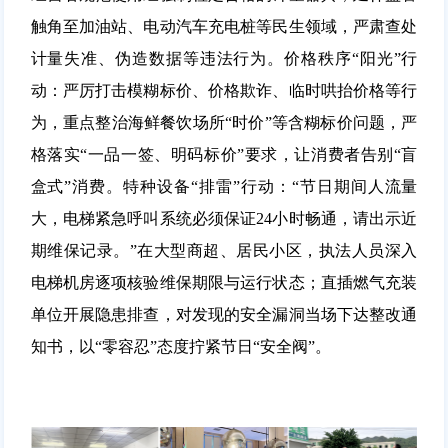
触角至加油站、电动汽车充电桩等民生领域，严肃查处
计量失准、伪造数据等违法行为。
价格秩序“阳光”行
动：
严厉打击模糊标价、价格欺诈、临时哄抬价格等行
为，重点整治海鲜餐饮场所“时价”等含糊标价问题，严
格落实“一品一签、明码标价”要求，让消费者告别“盲
盒式”消费。
特种设备“排雷”行动：
“节日期间人流量
大，电梯紧急呼叫系统必须保证24小时畅通，请出示近
期维保记录。”在大型商超、居民小区，执法人员深入
电梯机房逐项核验维保期限与运行状态；直插燃气充装
单位开展隐患排查，对发现的安全漏洞当场下达整改通
知书，以“零容忍”态度拧紧节日“安全阀”
。