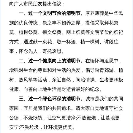
向广大市民朋友提出倡议：
一、过一个文明节俭的清明节。
厚养薄葬是中华民
族的优良传统，祭之丰不如养之厚，提倡采取鲜花祭
奠、植树祭奠、撰文祭奠、网上祭奠等文明节俭的祭祀
方式，通过献一束花、敬一杯酒、植一棵树、讲段往
事，怀念先人，寄托哀思。
二、过一个健康向上的清明节。
在缅怀与追思中，
增强对生命的尊重和对生活的热爱，倡导踏青郊游、植
树、放风筝等活动，亲近自然，陶冶情操。生者更积极
健康、向善向上地生活是对逝者最好的纪念。
三、过一个绿色环保的清明节。
城市是我们的共同
家园，宜居是我们的共同追求。请大家自觉地遵守社会
公德，不烧纸钱，让空气更洁净;不放鞭炮，让墓地更
安宁;不丢垃圾，让环境更优美。