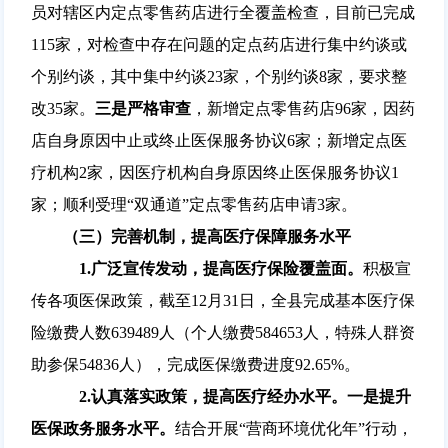
员对辖区内定点零售药店进行全覆盖检查，目前已完成
115家，对检查中存在问题的定点药店进行集中约谈或
个别约谈，其中集中约谈23家，个别约谈8家，要求整
改35家。
三是
严格审查
，新增定点零售药店96家，因药
店自身原因中止或终止医保服务协议6家；新增定点医
疗机构2家，因医疗机构自身原因终止医保服务协议1
家；顺利受理“双通道”定点零售药店申请3家。
（
三
）
完善机制，提高医疗
保障
服务水平
1.
广泛宣传发动，提高医疗保险覆盖面。
积极宣
传各项医保政策，截至12月31日，全县完成基本医疗保
险缴费人数639489人（个人缴费584653人，特殊人群资
助参保54836人），完成医保缴费进度92.65%。
2.
认真落实政策，提高医疗
经办
水平。
一是提升
医保政务服务水平。
结合开展“营商环境优化年”行动，