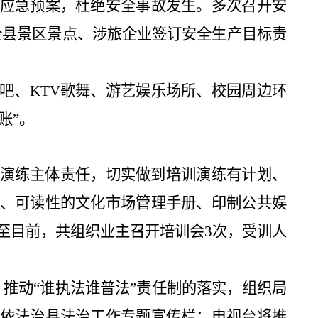
应急预案，杜绝安全事故发生。多次召开安
全县景区景点、涉旅企业签订安全生产目标责
吧、
KTV
歌舞、游艺娱乐场所、校园周边环
账
”
。
演练主体责任，切实做到培训演练有计划、
、可读性的文化市场管理手册、印制公共娱
至目前，共组织业主召开培训会
3
次，受训人
推动“谁执法谁普法”责任制的落实，组织局
依法治县
法治
工作专题宣传栏
；
电视台将推