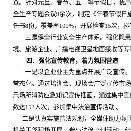
查。针对元旦、春节、五一等节假日，我
全生产专题会议
9
余次，制定《
年春节假日
任书
8
份，覆盖率
100%
，开展检查
15
次，排
三是健全行业安全生产体系。强化隐
境、旅游企业、广播电视卫星地面接收等专
四、强化宣传教育，着力氛围营造
一是以企业业主为重点开展广泛宣传
常态化。通过培训会、现场会广泛宣传市
乐场所消防应急知识宣传插画，通过集中宣
数达
153
人次，参加集中法治宣传活动 。
二是
认真实施普法规划，
全媒体助力氛
机关干部积极开展、参与法治培训活动，