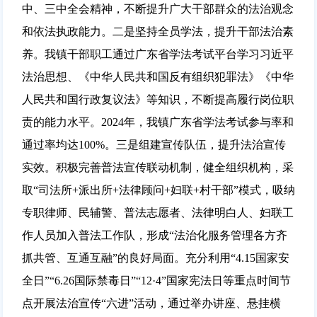
中、三中全会精神，不断提升广大干部群众的法治观念
和依法执政能力。二是坚持全员学法，提升干部法治素
养。我镇干部职工通过广东省学法考试平台学习习近平
法治思想、《中华人民共和国反有组织犯罪法》《中华
人民共和国行政复议法》等知识，不断提高履行岗位职
责的能力水平。2024年，我镇广东省学法考试参与率和
通过率均达100%。三是组建宣传队伍，提升法治宣传
实效。积极完善普法宣传联动机制，健全组织机构，采
取“司法所+派出所+法律顾问+妇联+村干部”模式，吸纳
专职律师、民辅警、普法志愿者、法律明白人、妇联工
作人员加入普法工作队，形成“法治化服务管理各方齐
抓共管、互通互融”的良好局面。充分利用“4.15国家安
全日”“6.26国际禁毒日”“12·4”国家宪法日等重点时间节
点开展法治宣传“六进”活动，通过举办讲座、悬挂横