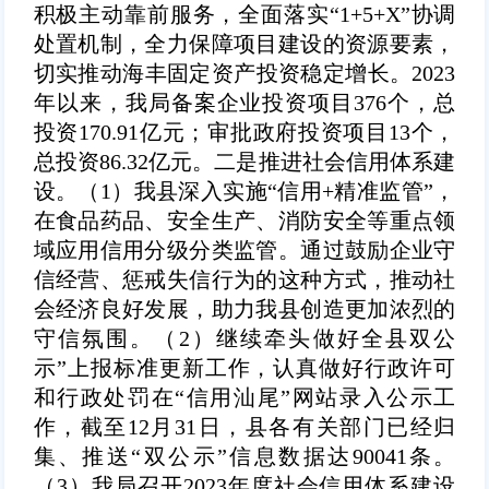
积极主动靠前服务，全面落实“1+5+X”协调
处置机制，全力保障项目建设的资源要素，
切实推动海丰固定资产投资稳定增长。2023
年以来，我局备案企业投资项目376个，总
投资170.91亿元；审批政府投资项目13个，
总投资86.32亿元。
二是推进社会信用体系建
设。（1）
我县深入实施“信用+精准监管”，
在食品药品、安全生产、消防安全等重点领
域应用信用分级分类监管。通过鼓励企业守
信经营、惩戒失信行为的这种方式，推动社
会经济良好发展，助力我县创造更加浓烈的
守信氛围。
（2）
继续牵头做好全县双公
示”上报标准更新工作，认真做好行政许可
和行政处罚在“信用汕尾”网站录入公示工
作，截至12月31日，县各有关部门已经归
集、推送“双公示”信息数据达90041条。
（3）
我局召开2023年度社会信用体系建设