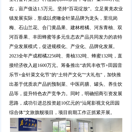
右，亩产值达1.5万元。坚持“百花绽放”。立足黄羌农业
镇发展实际，形成以虎噉金针菜品牌为龙头，里坑岗
梅、石山兰花、合门黄晶果、建林柑橘、河东青柚、双
河百香果、丰田蜂蜜等多元生态农产品共同发力的农特
产业发展模式，促进规模化、产业化、品牌化发展。
2023全年产成柑橘2256吨、青柚332吨、蜂蜜132吨，直
接经济收入超1600万元。筹备推出“农民丰收节+田园音
乐节+金针菜文化节”的“土特产文化”“大礼包”，加快推
出基于优质农产品的预制菜、中医药膳、罐头、养生饮
品等，提升特色农产竞争力。同时，明确招商引资发展
思路，成功引进总投资超10亿元的“汕尾影视文化田园
综合体”文旅旗舰项目，项目前期工作正抓紧开展。