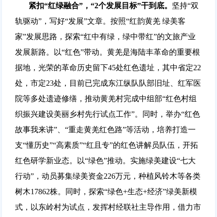
紧扣“红绿融合”，“2个发展目标”干到底。
坚持“双
轨驱动”，写好“发展”文章。按照“红韵黄羌 绿美客
家”发展思路，探索“红中有绿，绿中带红”的文旅产业
发展新路。以“红色”带动。黄羌是海陆丰革命的重要根
据地，光荣的革命历史留下45处红色遗址，其中省定22
处，市定23处，目前已完成东江纵队队部旧址、红军医
院等多处遗迹修缮，推动黄羌村完成中组部“红色村组
织振兴建设美丽乡村先行试点工作”。同时，举办“红色
故事我来讲”、“重走黄羌红色路”等活动，培养打造一
支“懂历史”“高素质”“红且专”的红色讲解员队伍，开拓
红色研学新业态。以“绿色”推动。实施绿美建设“七大
行动”，动员募集绿美资金226万元，种植风铃木等各类
树木17862株。同时，探索“绿色+生态+经济”绿美新模
式，以东岭村为试点，发挥村经联社主导作用，借力市