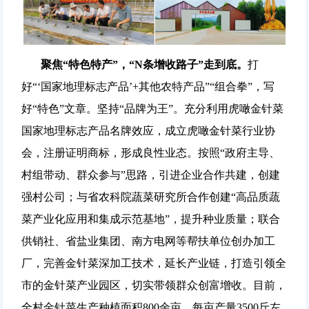
聚焦“特色特产”，“N条增收路子”走到底。
打
好“‘国家地理标志产品’+其他农特产品”“组合拳”，写
好“特色”文章。坚持“品牌为王”。充分利用虎噉金针菜
国家地理标志产品名牌效应，成立虎噉金针菜行业协
会，注册证明商标，形成良性业态。按照“政府主导、
村组带动、群众参与”思路，引进企业合作共建，创建
强村公司；与省农科院蔬菜研究所合作创建“高品质蔬
菜产业化应用和集成示范基地”，提升种业质量；联合
供销社、省盐业集团、南方电网等帮扶单位创办加工
厂，完善金针菜深加工技术，延长产业链，打造引领全
市的金针菜产业园区，切实带领群众创富增收。目前，
全村金针菜生产种植面积800余亩，每亩产量3500斤左