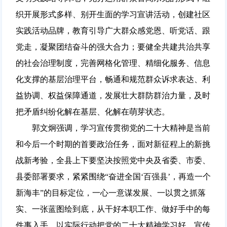
织开展形式多样、别开生面的学习宣讲活动，创建社区
实践活动品牌，教育引导广大群众感党恩、听党话、跟
党走，凝聚团结奋斗的强大合力；要健全共建共治共享
的社会治理制度，完善网格化管理、精细化服务、信息
化支撑的基层治理平台，畅通和规范群众诉求表达、利
益协调、权益保障通道，发展壮大群防群治力量，及时
把矛盾纠纷化解在基层、化解在萌芽状态。
郭文炯强调，学习宣传贯彻党的二十大精神是当前
和今后一个时期的首要政治任务，面对新征程上的新挑
战新考验，全县上下要坚决按照党中央及省委、市委、
县委部署要求，紧紧围绕“奋进全国‘百强县’，再造一个
新海丰”的目标定位，一心一意谋发展、一以贯之抓落
实、一张蓝图绘到底，从干好本职工作、做好手中的每
件事入手，以实际行动把党的二十大精神学习好、宣传