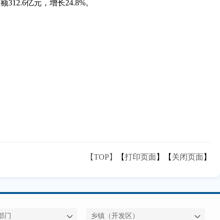
2.6亿元，增长24.8%。
【TOP】
【
打印页面
】【
关闭页面
】
部门
乡镇（开发区）