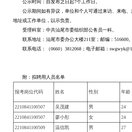
公示时间：自发布之日起7个工作日。
公示期间如有异议，单位和个人可通过来访、来电、来
地址或工作单位，以示负责。
受理科室：中共汕尾市委组织部公务员一科。
联系地址：汕尾市委办公大楼211室；邮编：516600
联系电话：（0660）3812068；电子邮箱：swgwyk@12
附：拟聘用人员名单
报考岗位代码
姓名
性别
年龄
2210841100507
吴茂建
男
24
2210841100507
廖小彤
女
24
2210841100509
温信凯
男
27