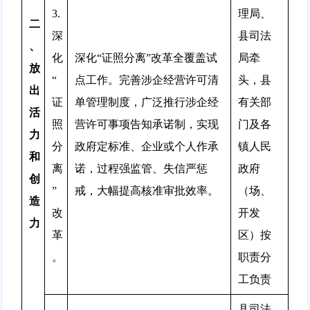
3.
理局、
二
深
县司法
、
化
深化“证照分离”改革全覆盖试
局牵
放
“
点工作。完善涉企经营许可清
头，县
出
证
单管理制度，广泛推行涉企经
有关部
活
照
营许可事项告知承诺制，实现
门及各
力
分
政府定标准、企业或个人作承
镇人民
和
离
诺，过程强监管、失信严惩
政府
创
”
戒，大幅提高核准审批效率。
（场、
造
改
开发
力
革
区）按
。
职责分
工负责
县司法