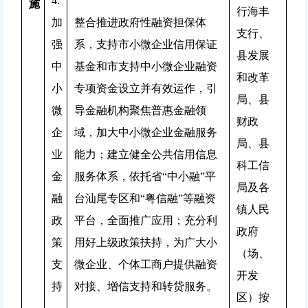
4.
施
行海丰
加
整合推进政府性融资担保体
支行、
强
系，支持市小微企业信用保证
县发展
中
基金和市支持中小微企业融资
和改革
小
专项资金设立并有效运作，引
局、县
微
导金融机构聚焦普惠金融领
财政
企
域，加大中小微企业金融服务
局、县
业
能力；建立健全公共信用信息
科工信
金
服务体系，依托省“中小融”平
局及各
融
台汕尾专区和“粤信融”等融资
镇人民
政
平台，全面推广应用；充分利
政府
策
用好上级政策扶持，为广大小
（场、
支
微企业、个体工商户提供融资
开发
持
对接、增信支持和转贷服务。
区）按