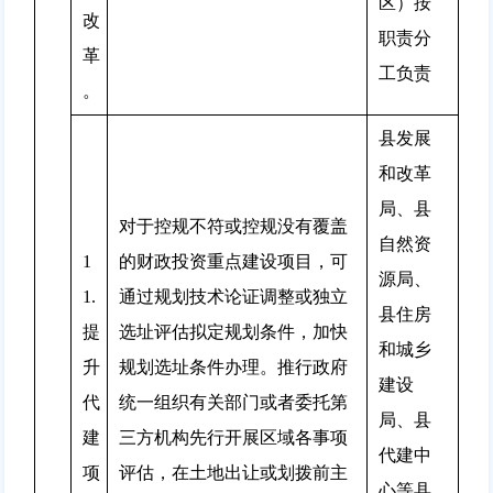
区）按
改
职责分
革
工负责
。
县发展
和改革
局、县
对于控规不符或控规没有覆盖
自然资
1
的财政投资重点建设项目，可
源局、
1.
通过规划技术论证调整或独立
县住房
提
选址评估拟定规划条件，加快
和城乡
升
规划选址条件办理。推行政府
建设
代
统一组织有关部门或者委托第
局、县
建
三方机构先行开展区域各事项
代建中
项
评估，在土地出让或划拨前主
心等县