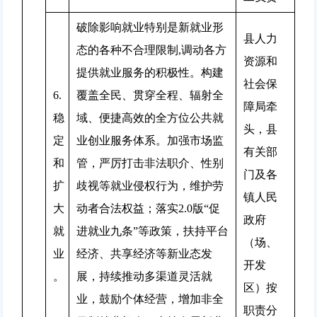
破除影响就业特别是新就业形
县人力
态的各种不合理限制,调动各方
资源和
提供就业服务的积极性。构建
社会保
6.
覆盖全民、贯穿全程、辐射全
障局牵
稳
域、便捷高效的全方位公共就
头，县
定
业创业服务体系。加强市场监
有关部
和
管，严厉打击非法职介、性别
门及各
扩
歧视等就业侵权行为，维护劳
镇人民
大
动者合法权益；落实2.0版“促
政府
就
进就业九条”等政策，扶持平台
（场、
业
经济、共享经济等新业态发
开发
。
展，持续推动多渠道灵活就
区）按
业，鼓励个体经营，增加非全
职责分