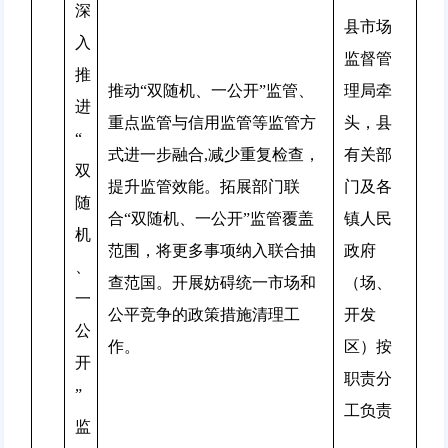
深
县市场
入
监督管
推
推动“双随机、一公开”监管、
理局牵
进
重点监管与信用监管等监管方
头，县
“
式进一步融合,减少重复检查，
有关部
双
提升监管效能。拓展部门联
门及各
随
合“双随机、一公开”监管覆盖
镇人民
机
范围，将更多事项纳入联合抽
政府
、
查范国。开展妨碍统一市场和
（场、
一
公平竞争的政策措施清理工
开发
公
作。
区）按
开
职责分
”
工负责
监