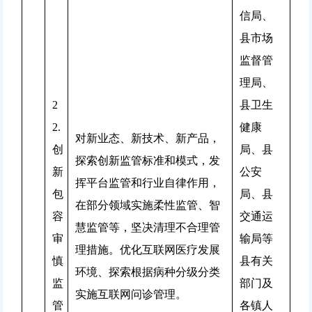
信局、
县市场
监督管
理局、
2
县卫生
2.
健康
对新业态、新技术、新产品，
创
局、县
探索创新监管标准和模式，发
新
公安
挥平台监管和行业自律作用，
包
局、县
在部分领域实施柔性监管、智
容
交通运
慧监管等，坚决清理不合理管
审
输局等
理措施。优化互联网医疗发展
慎
县有关
环境、探索根据病种分级分类
监
部门及
实施互联网问诊管理。
管
各镇人