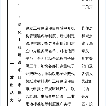
。
工负责
9.
深
建立工程建设项目领域中介机
县住房
化
构管理黑名单制度，通过制定
和城乡
工
管理措施，指导各审批部门建
建设局
程
立中介服务黑名单，对接信用
牵头，
建
平台；全面启动全流程电子证
县有关
二
设
照工作，加快各部门存量电子
部门及
、
项
证照转化，推动以电子证照代
各镇人
放
目
替纸质材料进行工程建设项目
民政府
出
审
审批申报；开展区域评估、联
（场、
活
批
合绘测、事后事中监管、工业
开发
力
制
用地标准地等制度推广实行，
区）按