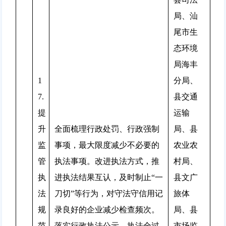
局、汕
尾市生
态环境
局海丰
1
分局、
7.
县交通
提
运输
升
全面梳理行政处罚、行政强制
局、县
监
事项，最大限度减少不必要的
农业农
管
执法事项。改进执法方式，推
村局、
执
进执法结果互认，及时制止“一
县文广
法
刀切”等行为，对守法守信用记
旅体
规
录良好的企业减少检查频次。
局、县
范
落实行政执法公示、执法全过
市场监