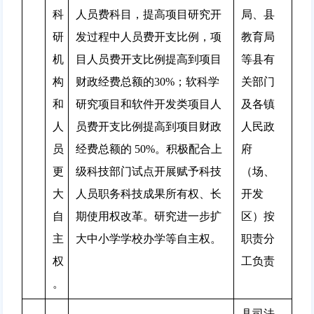
科
人员费科目，提高项目研究开
局、县
研
发过程中人员费开支比例，项
教育局
机
目人员费开支比例提高到项目
等县有
构
财政经费总额的30%；软科学
关部门
和
研究项目和软件开发类项目人
及各镇
人
员费开支比例提高到项目财政
人民政
员
经费总额的 50%。积极配合上
府
更
级科技部门试点开展赋予科技
（场、
大
人员职务科技成果所有权、长
开发
自
期使用权改革。研究进一步扩
区）按
主
大中小学学校办学等自主权。
职责分
权
工负责
。
县司法