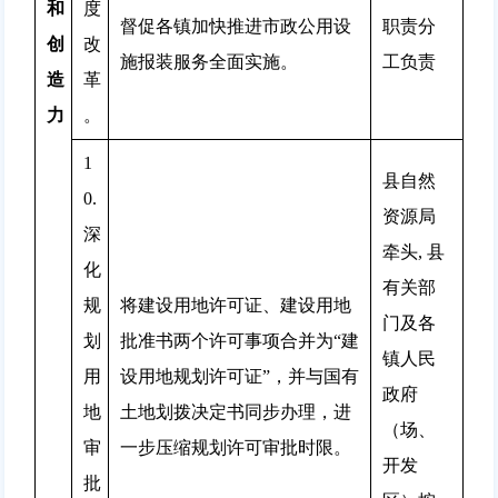
和
度
督促各镇加快推进市政公用设
职责分
创
改
施报装服务全面实施。
工负责
造
革
力
。
1
县自然
0.
资源局
深
牵头, 县
化
有关部
规
将建设用地许可证、建设用地
门及各
划
批准书两个许可事项合并为“建
镇人民
用
设用地规划许可证”，并与国有
政府
地
土地划拨决定书同步办理，进
（场、
审
一步压缩规划许可审批时限。
开发
批