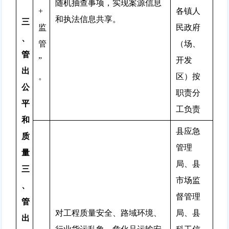
随机抽查事项，实现案源信息
+
各镇人
和执法信息共享。
三
监
民政府
、
管
（场、
管
”
开发
出
。
区）按
公
职责分
平
工负责
和
县应急
质
管理
量
局、县
三
市场监
、
督管理
管
对工程质量安全、路域环境、
局、县
出