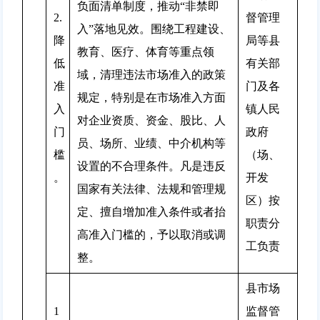
负面清单制度，推动“非禁即
2.
督管理
入”落地见效。围绕工程建设、
降
局等县
教育、医疗、体育等重点领
低
有关部
域，清理违法市场准入的政策
准
门及各
规定，特别是在市场准入方面
入
镇人民
对企业资质、资金、股比、人
门
政府
员、场所、业绩、中介机构等
槛
（场、
设置的不合理条件。凡是违反
。
开发
国家有关法律、法规和管理规
区）按
定、擅自增加准入条件或者抬
职责分
高准入门槛的，予以取消或调
工负责
整。
县市场
1
监督管