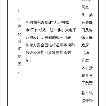
局牵
1
头，县
4.
巩固和完善创建“无证明城
有关部
深
市”工作成效，进一步扩大电子
门及各
化
证照应用；按省的统一部署，
镇人民
减
制定方案全面推行证明事项和
政府
证
涉企经营许可事项告知承诺
（场、
便
制。
开发
民
区）按
。
职责分
工负责
县市场
监督管