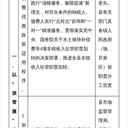
践行“顶格服务、极限提速”新
牵头。
费
理念，对符合条件的纳税人、
县有关
优
缴费人实行“点对点”咨询和“一
部门及
惠
对一”精准服务。贯彻落实党中
各镇人
政
央、国务院关于水土保持补偿
民政府
策
费等4项非税收入征管职责划
（场、
适
一
转的决策部署，推进全县非税
开发
用
、
收入征管职责划转。
区）按
程
以
职责分
序
“
工负责
。
放
管
县市场
服
监督管
3.
”
理局、
加