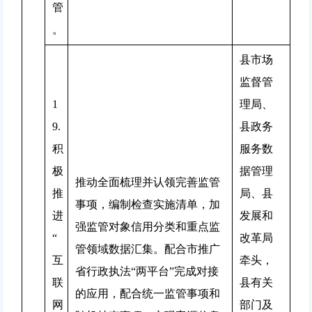
管
。
县市场
监督管
1
理局、
9.
县政务
积
服务数
极
据管理
推动全面梳理并认领完善监管
推
局、县
事项，编制检查实施清单，加
进
发展和
强监管对象信用分类和重点监
“
改革局
管领域数据汇集。配合市推广
互
牵头，
省行政执法“两平台”完成对接
联
县有关
的应用，配合统一监管事项和
网
部门及