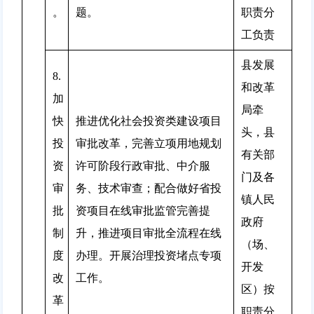
。
题。
职责分
工负责
县发展
8.
和改革
加
局牵
快
推进优化社会投资类建设项目
头，县
投
审批改革，完善立项用地规划
有关部
资
许可阶段行政审批、中介服
门及各
审
务、技术审查；配合做好省投
镇人民
批
资项目在线审批监管完善提
政府
制
升，推进项目审批全流程在线
（场、
度
办理。开展治理投资堵点专项
开发
改
工作。
区）按
革
职责分