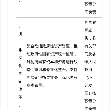
。
职责分
工负责
县国资
5.
局牵
进
头，县
一
配合盘活政府性资产资源，推
有关部
步
动政府性国有资产统一监管，
门及各
深
对县属国有资本和资源进行战
镇人民
化
略性重组和专业化整合。支持
政府
国
县属企业拓展业务，优化国有
（场、
企
资本布局。
开发
改
区）按
革
职责分
。
工负责