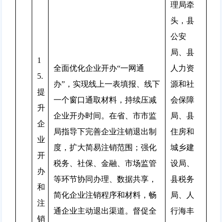
理局牵
头，县
公安
局、县
1
全面优化企业开办“一网通
人力资
5.
办”，实现线上一表填报、线下
源和社
提
一个窗口通取材料，持续压减
会保障
升
企业开办时间。在省、市市监
局、县
企
局指导下完善企业注销退出制
住房和
业
度，扩大简易注销范围；强化
城乡建
开
税务、社保、金融、市场监管
设局、
办
等环节协同办理、数据共享，
县税务
和
简化企业注销程序和材料，畅
局、人
注
通企业主动退出渠道。督促全
行海丰
销