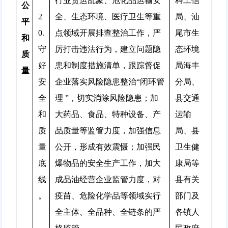
行业货运乱象、危化品运输安
科工信
公
2
全、生态环境、医疗卫生等重
局、汕
平
0.
点领域开展排查整治工作，严
尾市生
和
守
厉打击违法行为，建立问题隐
态环境
质
好
患和制度措施清单，跟踪督促
局海丰
量
安
企业落实风险隐患整治“闭环管
分局、
全
理 ”，切实消除风险隐患；加
县交通
和
大药品、食品、特种设备、产
运输
质
品质量等监管力度，加强信息
局、县
量
公开，形成有效震慑；加强民
卫生健
底
爆物品的安全生产工作，加大
康局等
线
成品油经营企业监管力度，对
县有关
。
疫苗、危险化学品等领域实行
部门及
全主体、全品种、全链条的严
各镇人