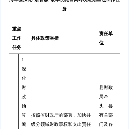
务
重点
责任单
工作
具体政策举措
位
任务
1.
深
化
财
县财政
政
局牵
预
头，县
算
按照省财政厅的部署，加快县
有关部
编
级分领域财政事权和支出责任
门及各