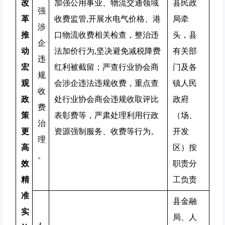
改
加强公用事业、物流交通领域
县民政
强
革
收费监管,开展水电气价格、港
局牵
涉
推
口物流收费相关检查，整治违
头，县
企
动
法加价行为,坚决避免减税降费
有关部
违
宏
红利被截留；严查行业协会商
门及各
规
观
会涉企违法违规收费，重点查
镇人民
收
政
处行业协会商会违规收取评比
政府
费
策
表彰费等，严肃处理利用行政
（场、
治
更
资源强制服务、收费等行为。
开发
理
高
区）按
。
效
职责分
精
工负责
准
县金融
实
局、人