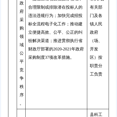
政
合理限制或排除潜在投标人的
有关部
府
违法违规行为；加快完成招投
门及各
采
标全流程电子化工作；推动建
镇人民
购
立便捷高效、公平、公正的纠
政府
领
纷解决渠道；推进贯彻执行省
（场、
域
财政厅部署的2020-2021年政府
开发
公
采购制度37项改革措施。
区）按
平
职责分
竞
工负责
争
秩
序
。
县科工