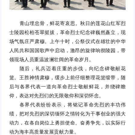
青山埋忠骨，鲜花寄哀思。秋日的莲花山红军烈
士陵园松柏苍翠挺拔，革命烈士纪念碑巍然矗立，现
场气氛庄严肃穆。上午十时，公祭仪式在雄壮的中华
人民共和国国歌声中启动，激昂的旋律响彻陵园，带
领现场人员重温波澜壮阔的革命岁月。
随后，礼兵迈着庄重的步伐，向纪念碑敬献花
篮。王胜神情肃穆，缓步上前仔细整理花篮缎带，随
后与各界代表一道向革命烈士敬献鲜花，并绕碑瞻
仰，表达对先烈们的无限敬仰和深切怀念。
各界代表纷纷表示，将铭记革命先烈的丰功伟
绩，把对先烈的深切缅怀之情转化为干事创业的强大
动力，在各自岗位上勇担使命、奋勇争先，以实际行
动为海丰高质量发展贡献力量。