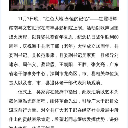
11月3日晚，“红色大地·永恒的记忆”——红霞增辉
耀南粤文艺汇演在海丰县影剧院上演。活动以歌声回望
烽火历程、以舞姿礼赞百年党恩，纪念抗日战争胜利80
周年，庆祝海丰县老干部（老年）大学成立10周年。县
委副书记、县长范秉康，县委副书记吴家宾，县领导刘
啸东、周伟义、蔡碧霞、王朝阳、王胜、张文亮，广东
省老干部事务中心，深圳市龙岗区，市、县相关单位负
责人以及省、市、县退休老干部代表到场观演。
仪式上，吴家宾在致辞中指出，此次汇演以艺术为
载体重温光辉历程，缅怀革命先烈，引导广大干部群众
汲取前行力量。对全县广大老干部在经济社会发展中所
作出的贡献表示肯定，希望老同志继续发挥优势，讲好