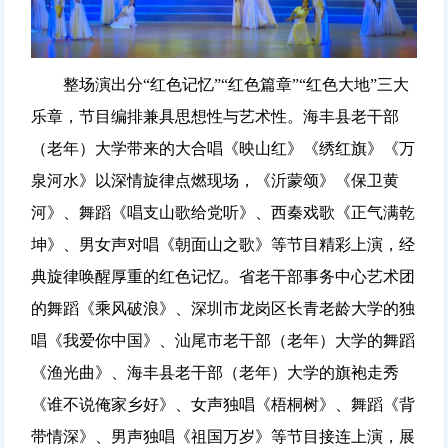
整场演出分“红色记忆”“红色篇章”“红色大地”三大
乐章，节目编排兼具思想性与艺术性。海丰县老干部
（老年）大学带来的大合唱《映山红》《绣红旗》《万
泉河水》以深情旋律点燃现场，《沂蒙颂》《保卫黄
河》、舞蹈《唱支山歌给党听》、西秦戏歌《正气满乾
坤》、男女声对唱《朝面山之歌》等节目精彩上演，经
典旋律唤醒厚重的红色记忆。省老干部事务中心艺术团
的舞蹈《乘风破浪》、深圳市龙岗区长青老龄大学的独
唱《我爱你中国》、汕尾市老干部（老年）大学的舞蹈
《渔光曲》、海丰县老干部（老年）大学的旗袍走秀
《谁不说俺家乡好》、女声独唱《梧桐树》、舞蹈《背
带情深》、男声独唱《祖国万岁》等节目接连上演，展