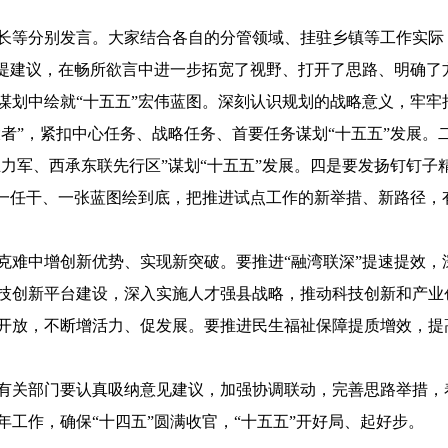
长等分别发言。大家结合各自的分管领域、挂驻乡镇等工作实际
、提建议，在畅所欲言中进一步拓宽了视野、打开了思路、明确了
谋划中绘就“十五五”宏伟蓝图。深刻认识规划的战略意义，牢
大者”，紧扣中心任务、战略任务、首要任务谋划“十五五”发展。
力军、西承东联先行区”谋划“十五五”发展。四是要发扬钉钉子精
一任干、一张蓝图绘到底，把推进试点工作的新举措、新路径，有机
克难中增创新优势、实现新突破。要推进“融湾联深”提速提效
技创新平台建设，深入实施人才强县战略，推动科技创新和产业
开放，不断增活力、促发展。要推进民生福祉保障提质增效，提
有关部门要认真吸纳意见建议，加强协调联动，完善思路举措，
工作，确保“十四五”圆满收官，“十五五”开好局、起好步。