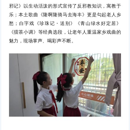
邪记》以生动活泼的形式宣传了反邪教知识，寓教于
乐；本土歌曲《隆啊隆骑马去海丰》更是勾起老人乡
愁；白字戏《珍珠记・送别》《青山绿水好定居》
《擂茶小调》等经典选段，让老年人重温家乡戏曲的
魅力，现场掌声、喝彩声不断。