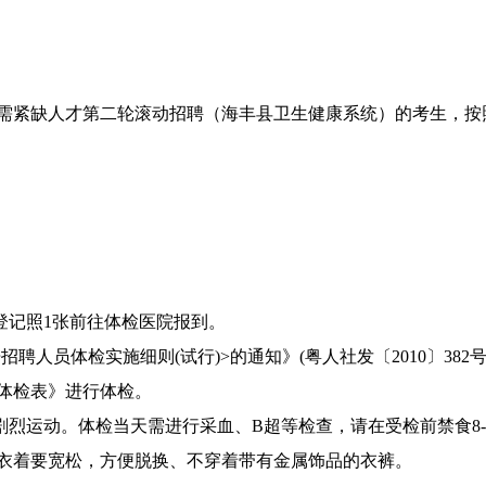
需紧缺人才第二轮滚动招聘（海丰县卫生健康系统）的考生，按
记照1张前往体检医院报到。
人员体检实施细则(试行)>的通知》(粤人社发〔2010〕38
体检表》进行体检。
烈运动。体检当天需进行采血、B超等检查，请在受检前禁食8-
衣着要宽松，方便脱换、不穿着带有金属饰品的衣裤。