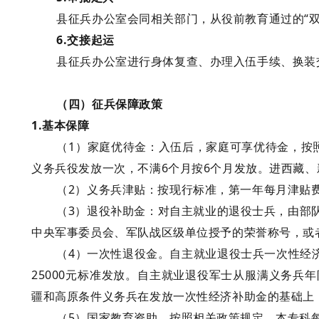
县征兵办公室会同相关部门，从役前教育通过的
“
6.交接起运
县征兵办公室进行身体复查、办理入伍手续、换装
（四）征兵保障政策
1.基本保障
（
1）家庭优待金
：入伍后，家庭可享优待金，按
义务兵役发放一次，不满6个月按6个月发放。进西藏
（
2）
义务兵津贴
：按现行标准，第一年每月津贴
（
3）退役补助金
：对自主就业的退役士兵，由部
中央军事委员会、军队战区级单位授予的荣誉称号，或
（
4）一次性退役金
。自主就业退役士兵一次性经
25000元标准发放。自主就业退役军士从服满义务兵
疆和高原条件义务兵在发放一次性经济补助金的基础上
（
5）国家教育资助
。按照相关政策规定，本专科