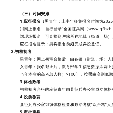
（三）时间安排
1.应征报名
（
男青年：
上半年征集报名时间为
202
⑴网上报名：
自行登录
“全国征兵网（www.gfb
⑵现场报名：
可直接到户籍所在地镇（街道、场）
应征报名提示：
男兵报名前须完成兵役登记。
2.初检初考
男青年：
网上初审合格后，由各镇（街道、场）人
女青年：
报名截止后，教育部学生信息数据库网上
当年本省的高考总人数）×100〕，按照由高到低
3.体检政考
初检初考合格的应征青年由县征兵办公室成立体格
4.役前教育
县征兵办公室组织体格检查和政治考核
“双合格”
5.审批定兵