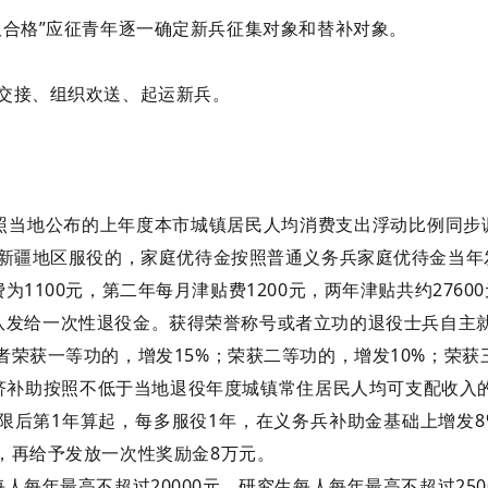
双合格”应征青年逐一确定新兵征集对象和替补对象。
交接、组织欢送、起运新兵。
照当地公布的上年度本市城镇居民人均消费支出浮动比例同步
、新疆地区服役的，家庭优待金按照普通义务兵家庭优待金当年
费为
1100元，第二年每月津贴费1200元，两年津贴共约27600
队发给一次性退役金。获得荣誉称号或者立功的退役士兵自主
者荣获一等功的，增发
15%；荣获二等功的，增发10%；荣获
济补助按照不低于当地退役年度城镇常住居民人均可支配收入
年限后第1年算起，每多服役1年，在义务兵补助金基础上增发
，再给予发放一次性奖励金8万元。
每人每年最高不超过
20000元，研究生每人每年最高不超过25