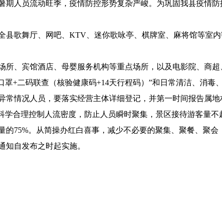
暑期人员流动旺季，疫情防控形势复杂严峻。为巩固我县疫情防
县歌舞厅、网吧、KTV、迷你歌咏亭、棋牌室、麻将馆等室内
所、宾馆酒店、母婴服务机构等重点场所，以及电影院、商超
戴口罩+二码联查（核验健康码+14天行程码）”和日常清洁、消
异常情况人员，要落实经营主体详细登记，并第一时间报告属地
学合理控制人流密度，防止人员瞬时聚集，景区接待游客量不超
量的75%。从简操办红白喜事，减少不必要的聚集、聚餐、聚会
通知自发布之时起实施。