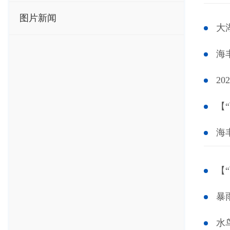
图片新闻
大
海
2
【
海
【
暴
水