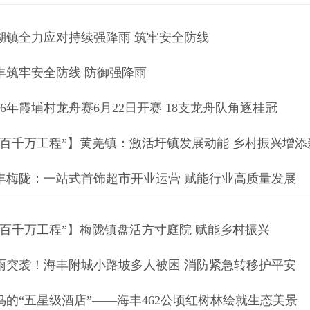
湖镇全力应对持续强降雨 筑牢安全防线
丰筑牢安全防线 防御强降雨
026年霞埔村龙舟赛6月22日开赛 18支龙舟队角逐桂冠
“百千万工程”】黄羌镇：激活圩镇发展动能 乡村振兴增添
丰梅陇：一站式首饰超市开业运营 赋能行业高质量发展
“百千万工程”】梅陇镇盘活方寸庭院 赋能乡村振兴
雨突袭！海丰附城小路坡多人被困 消防紧急转移护平安
鸟的“五星级酒店”——海丰462公顷红树林绘就生态美景