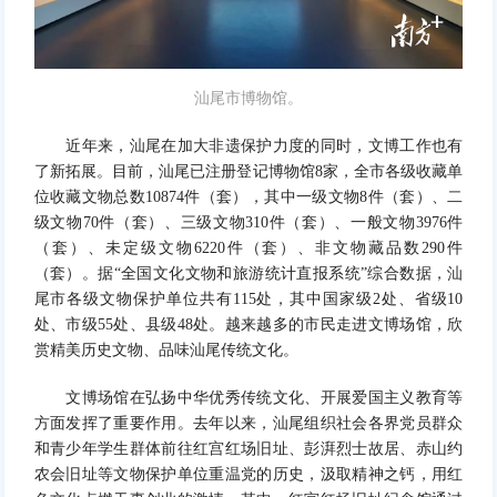
汕尾市博物馆。
近年来，汕尾在加大非遗保护力度的同时，文博工作也有
了新拓展。目前，汕尾已注册登记博物馆8家，全市各级收藏单
位收藏文物总数10874件（套），其中一级文物8件（套）、二
级文物70件（套）、三级文物310件（套）、一般文物3976件
（套）、未定级文物6220件（套）、非文物藏品数290件
（套）。据“全国文化文物和旅游统计直报系统”综合数据，汕
尾市各级文物保护单位共有115处，其中国家级2处、省级10
处、市级55处、县级48处。越来越多的市民走进文博场馆，欣
赏精美历史文物、品味汕尾传统文化。
文博场馆在弘扬中华优秀传统文化、开展爱国主义教育等
方面发挥了重要作用。去年以来，汕尾组织社会各界党员群众
和青少年学生群体前往红宫红场旧址、彭湃烈士故居、赤山约
农会旧址等文物保护单位重温党的历史，汲取精神之钙，用红