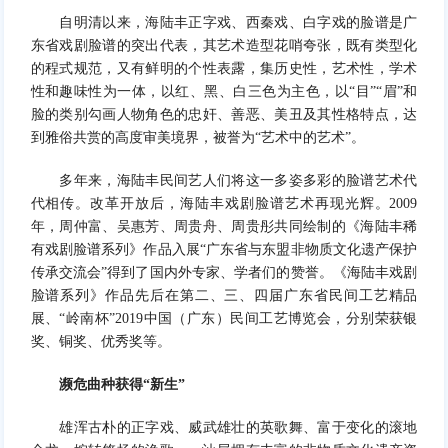
自明清以来，海陆丰正字戏、西秦戏、白字戏的脸谱是广
东省戏剧脸谱的突出代表，其艺术造型花哨夸张，既有类型化
的程式规范，又有鲜明的个性表露，集历史性，艺术性，学术
性和趣味性为一体，以红、黑、白三色为主色，以“目”“眉”和
脸的类别勾画人物角色的忠奸、善恶、美丑及其性格特点，达
到雅俗共赏的高度审美境界，被誉为“艺术中的艺术”。
多年来，海陆丰民间艺人们将这一多姿多彩的脸谱艺术代
代相传。改革开放后，海陆丰戏剧脸谱艺术再现光辉。2009
年，周仲富、吴惠芳、周贵舟、周贵彤共同绘制的《海陆丰稀
有戏剧脸谱系列》作品入展“广东省与东盟非物质文化遗产保护
传承交流会”得到了国内外专家、学者们的赞誉。《海陆丰戏剧
脸谱系列》作品先后在第二、三、四届广东省民间工艺精品
展、“岭南杯”2019中国（广东）民间工艺博览会，分别荣获银
奖、铜奖、优秀奖等。
濒危曲种获得“新生”
雄浑古朴的正字戏、威武雄壮的英歌舞、富于变化的滚地