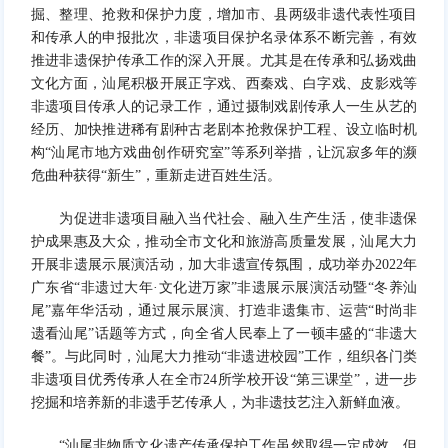
掘、整理、抢救和保护力度，增加市、县两级非遗代表性项目
和传承人的申报批次，非遗项目保护名录体系不断完善，有效
推进非遗保护传承工作的深入开展。尤其是在传承和弘扬戏曲
文化方面，汕尾积极开展正字戏、西秦戏、白字戏、皮影戏等
非遗项目传承人的记录工作，通过摄制戏剧传承人一生从艺的
经历、加快推进稀有剧种古老剧本抢救保护工程、设立临时机
构“汕尾市地方戏曲创作研究室”等系列举措，让沉寂多年的濒
危曲种获得“新生”，重新走进百姓生活。
为促进非遗项目融入当代社会、融入生产生活，使非遗保
护成果惠及大众，推动全市文化和旅游高质量发展，汕尾大力
开展非遗展示展演活动，加大非遗宣传氛围，成功举办2022年
广东省“非遗过大年·文化进万家”非遗展示展演活动暨“冬养汕
尾”嘉年华活动，通过展示展演、打造非遗集市、运营“时尚非
遗看汕尾”话题等方式，向全省人民奉上了一顿丰盛的“非遗大
餐”。与此同时，汕尾大力推动“非遗进校园”工作，组织各门类
非遗项目优秀传承人在全市24所学校开设“第三课堂”，进一步
挖掘和培养新的非遗手艺传承人，为非遗技艺注入新鲜血液。
“汕尾非物质文化遗产传承保护工作虽然取得一定成效，但