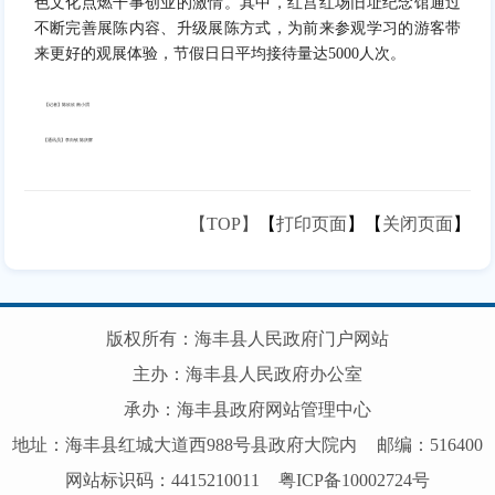
色文化点燃干事创业的激情。其中，红宫红场旧址纪念馆通过
不断完善展陈内容、升级展陈方式，为前来参观学习的游客带
来更好的观展体验，节假日日平均接待量达5000人次。
【记者】陈欣欣 南小渭
【通讯员】李向钦 陈庆辉
【TOP】
【
打印页面
】【
关闭页面
】
版权所有：海丰县人民政府门户网站
主办：海丰县人民政府办公室
承办：海丰县政府网站管理中心
地址：海丰县红城大道西988号县政府大院内
邮编：516400
网站标识码：4415210011
粤ICP备10002724号