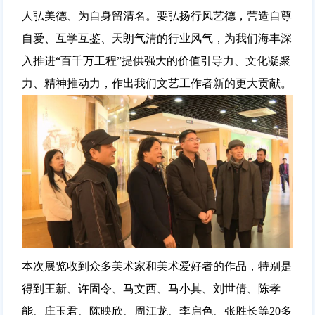
人弘美德、为自身留清名。要弘扬行风艺德，营造自尊
自爱、互学互鉴、天朗气清的行业风气，为我们海丰深
入推进“百千万工程”提供强大的价值引导力、文化凝聚
力、精神推动力，作出我们文艺工作者新的更大贡献。
本次展览收到众多美术家和美术爱好者的作品，特别是
得到王新、许固令、马文西、马小其、刘世倩、陈孝
能、庄玉君、陈映欣、周江龙、李启色、张胜长等20多