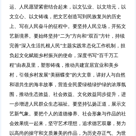
运、人民愿望紧密结合起来，以文弘业、以文培元，以
文立心、以文铸魂，把文艺创造写到民族复兴的历史
上、写在人民奋斗的征程中。要坚持人民立场，开拓文
艺新境界。要始终坚持“二为”方向和“双百”方针，持续
完善“深入生活扎根人民”主题实践常态化工作机制，担
负起文化赋能乡村振兴的使命，深度书写“百千万工
程”由表及里，塑形铸魂，推动共建宜居宜业和美乡
村，引领乡村发展“美丽蝶变”的大文章，讲好人与自然
和谐共生的海丰故事，营造全民爱绿植绿护绿的浓厚氛
围，推动生态效益、社会效益、文化效益同步提升，进
一步增进人民群众生态福祉。要坚持弘扬正道，展示文
艺新气象。要把个人的道德修养、社会形象与作品的社
会效果统一起来，坚守艺术理想，追求德艺双馨，努力
以高尚的操守和文质兼美的作品，为历史存正气、为世