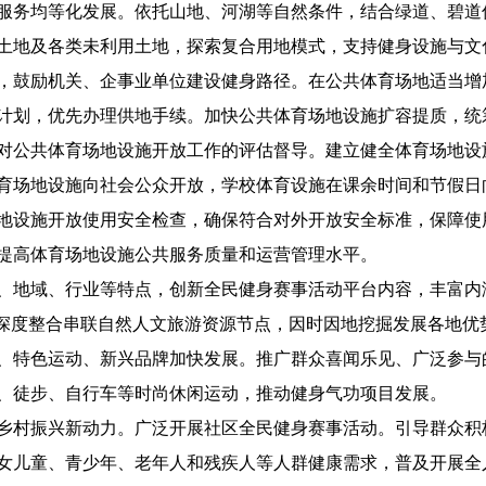
育服务均等化发展。依托山地、河湖等自然条件，结合绿道、
地及各类未利用土地，探索复合用地模式，支持健身设施与文
，鼓励机关、企事业单位建设健身路径。在公共体育场地适当增
应计划，优先办理供地手续。加快公共体育场地设施扩容提质
公共体育场地设施开放工作的评估督导。建立健全体育场地设
育场地设施向社会公众开放，学校体育设施在课余时间和节假日
地设施开放使用安全检查，确保符合对外开放安全标准，保障使
提高体育场地设施公共服务质量和运营管理水平。
地域、行业等特点，创新全民健身赛事活动平台内容，丰富内
品”深度整合串联自然人文旅游资源节点，因时因地挖掘发展各
特色运动、新兴品牌加快发展。推广群众喜闻乐见、广泛参与
松、徒步、自行车等时尚休闲运动，推动健身气功项目发展。
村振兴新动力。广泛开展社区全民健身赛事活动。引导群众积
女儿童、青少年、老年人和残疾人等人群健康需求，普及开展全