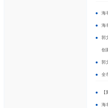
海
海
郭
创
郭
全
【
海