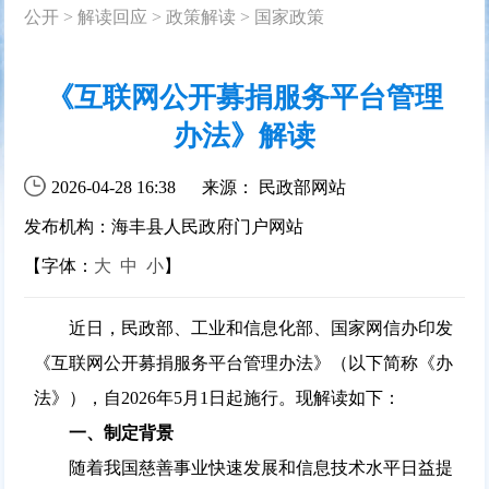
公开
>
解读回应
>
政策解读
>
国家政策
《互联网公开募捐服务平台管理
办法》解读
2026-04-28 16:38
来源： 民政部网站
发布机构：海丰县人民政府门户网站
【字体：
大
中
小
】
近日，民政部、工业和信息化部、国家网信办印发
《互联网公开募捐服务平台管理办法》（以下简称《办
法》），自2026年5月1日起施行。现解读如下：
一、制定背景
随着我国慈善事业快速发展和信息技术水平日益提