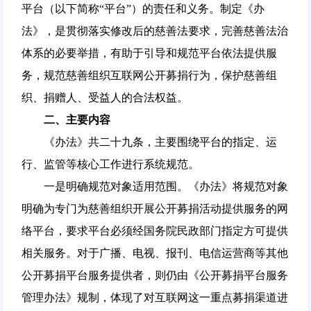
平台（以下简称“平台”）的责任和义务。制定《办
法》，是贯彻落实修改后的慈善法要求，完善慈善法治
体系的必要举措，有助于引导和规范平台依法提供服
务，规范慈善组织互联网公开募捐行为，保护慈善组
织、捐赠人、受益人的合法权益。
二、主要内容
《办法》共二十九条，主要围绕平台的指定、运
行、监管等核心工作进行系统规范。
一是明确规范对象适用范围。《办法》将规范对象
明确为专门为慈善组织开展公开募捐活动提供服务的网
络平台，要求平台必须经国务院民政部门指定方可提供
相关服务。对于广播、电视、报刊、电信运营商等其他
公开募捐平台服务提供者，则仍由《公开募捐平台服务
管理办法》规制，体现了对互联网这一重点募捐渠道进