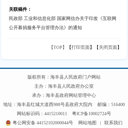
关联稿件：
民政部 工业和信息化部 国家网信办关于印发《互联网
公开募捐服务平台管理办法》的通知
【TOP】
【
打印页面
】【
关闭页面
】
版权所有：海丰县人民政府门户网站
主办：海丰县人民政府办公室
承办：海丰县政府网站管理中心
地址：海丰县红城大道西988号县政府大院内
邮编：516400
网站标识码：4415210011
粤ICP备10002724号
粤公网安备 44152102000044号
网站地图
|
联系我们