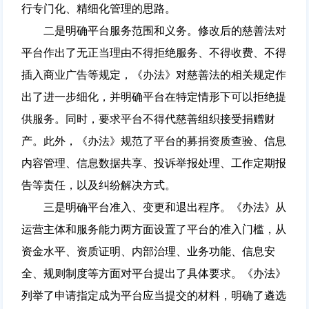
行专门化、精细化管理的思路。
二是明确平台服务范围和义务。修改后的慈善法对
平台作出了无正当理由不得拒绝服务、不得收费、不得
插入商业广告等规定，《办法》对慈善法的相关规定作
出了进一步细化，并明确平台在特定情形下可以拒绝提
供服务。同时，要求平台不得代慈善组织接受捐赠财
产。此外，《办法》规范了平台的募捐资质查验、信息
内容管理、信息数据共享、投诉举报处理、工作定期报
告等责任，以及纠纷解决方式。
三是明确平台准入、变更和退出程序。《办法》从
运营主体和服务能力两方面设置了平台的准入门槛，从
资金水平、资质证明、内部治理、业务功能、信息安
全、规则制度等方面对平台提出了具体要求。《办法》
列举了申请指定成为平台应当提交的材料，明确了遴选