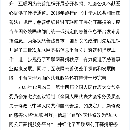
升，互联网为慈善组织开展公开募捐、社会公众奉献爱
心提供了便捷通道。2016年施行的《中华人民共和国慈
善法》规定，慈善组织通过互联网开展公开募捐的，应
当在国务院民政部门统一或指定的慈善信息平台发布募
捐信息。为落实慈善法要求，国务院民政部门先后组织
开展了三批次互联网募捐信息平台公开遴选和指定工
作，进一步规范了互联网募捐秩序，有力促进了慈善事
业健康发展。同时，互联网慈善仍处于探索和发展阶
段，平台管理方面的法规政策还有待进一步完善。
2023年12月29日，第十四届全国人民代表大会常务
委员会第七次会议通过《全国人民代表大会常务委员会
关于修改〈中华人民共和国慈善法〉的决定》。新修改
的慈善法将“互联网募捐信息平台”的表述修改为“互联
网公开募捐服务平台”，并细化了互联网公开募捐服务