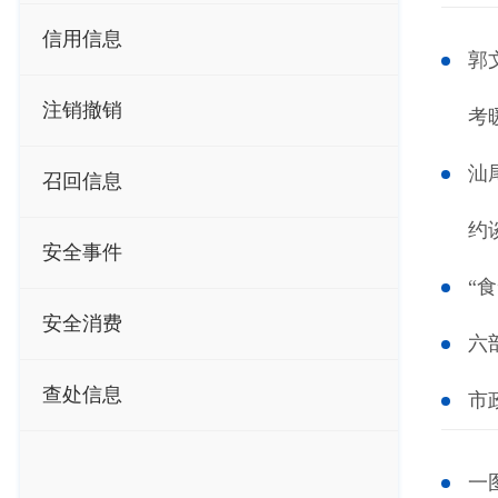
信用信息
郭
注销撤销
考
汕
召回信息
约
安全事件
“
安全消费
六
查处信息
市
一